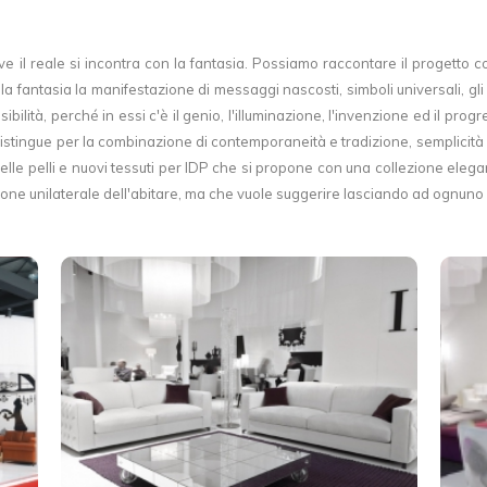
e il reale si incontra con la fantasia. Possiamo raccontare il progetto c
e alla fantasia la manifestazione di messaggi nascosti, simboli universali, gl
ilità, perché in essi c'è il genio, l'illuminazione, l'invenzione ed il progr
distingue per la combinazione di contemporaneità e tradizione, semplicità
i delle pelli e nuovi tessuti per IDP che si propone con una collezione eleg
ione unilaterale dell'abitare, ma che vuole suggerire lasciando ad ognuno la